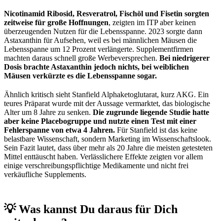
Nicotinamid Ribosid, Resveratrol, Fischöl und Fisetin sorgten
zeitweise für große Hoffnungen
, zeigten im ITP aber keinen
überzeugenden Nutzen für die Lebensspanne. 2023 sorgte dann
Astaxanthin für Aufsehen, weil es bei männlichen Mäusen die
Lebensspanne um 12 Prozent verlängerte. Supplementfirmen
machten daraus schnell große Werbeversprechen.
Bei niedrigerer
Dosis brachte Astaxanthin jedoch nichts, bei weiblichen
Mäusen verkürzte es die Lebensspanne sogar.
Ähnlich kritisch sieht Stanfield Alphaketoglutarat, kurz AKG. Ein
teures Präparat wurde mit der Aussage vermarktet, das biologische
Alter um 8 Jahre zu senken.
Die zugrunde liegende Studie hatte
aber keine Placebogruppe und nutzte einen Test mit einer
Fehlerspanne von etwa 4 Jahren.
Für Stanfield ist das keine
belastbare Wissenschaft, sondern Marketing im Wissenschaftslook.
Sein Fazit lautet, dass über mehr als 20 Jahre die meisten getesteten
Mittel enttäuscht haben. Verlässlichere Effekte zeigten vor allem
einige verschreibungspflichtige Medikamente und nicht frei
verkäufliche Supplements.
💡 Was kannst Du daraus für Dich