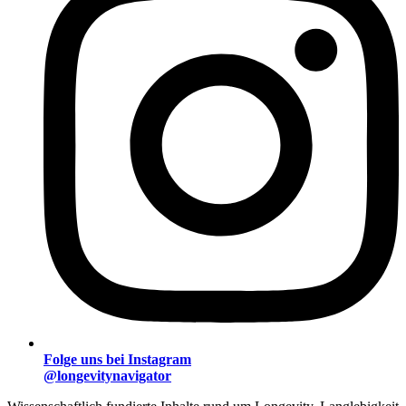
Folge uns bei Instagram
@longevitynavigator