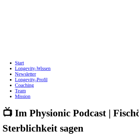
Start
Longevity-Wissen
Newsletter
Longevity-Profil
Coaching
Team
Mission
📺 Im Physionic Podcast | Fisch
Sterblichkeit sagen