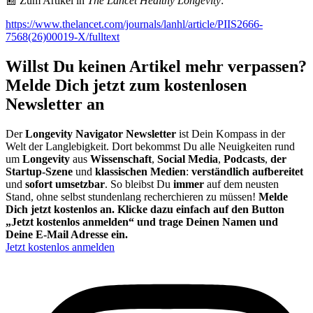
📰 Zum Artikel in
The Lancet Healthy Longevity
:
https://www.thelancet.com/journals/lanhl/article/PIIS2666-
7568(26)00019-X/fulltext
Willst Du keinen Artikel mehr verpassen?
Melde Dich jetzt zum kostenlosen
Newsletter an
Der
Longevity Navigator Newsletter
ist Dein Kompass in der
Welt der Langlebigkeit. Dort bekommst Du alle Neuigkeiten rund
um
Longevity
aus
Wissenschaft
,
Social Media
,
Podcasts
,
der
Startup-Szene
und
klassischen Medien
:
verständlich aufbereitet
und
sofort umsetzbar
. So bleibst Du
immer
auf dem neusten
Stand, ohne selbst stundenlang recherchieren zu müssen!
Melde
Dich jetzt kostenlos an. Klicke dazu einfach auf den Button
„Jetzt kostenlos anmelden“ und trage Deinen Namen und
Deine E-Mail Adresse ein.
Jetzt kostenlos anmelden