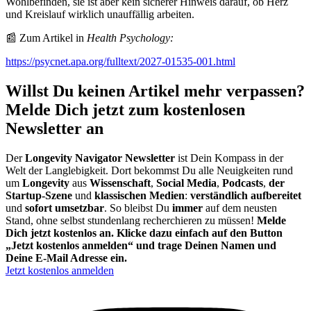
Wohlbefinden, sie ist aber kein sicherer Hinweis darauf, ob Herz
und Kreislauf wirklich unauffällig arbeiten.
📰 Zum Artikel in
Health Psychology:
https://psycnet.apa.org/fulltext/2027-01535-001.html
Willst Du keinen Artikel mehr verpassen?
Melde Dich jetzt zum kostenlosen
Newsletter an
Der
Longevity Navigator Newsletter
ist Dein Kompass in der
Welt der Langlebigkeit. Dort bekommst Du alle Neuigkeiten rund
um
Longevity
aus
Wissenschaft
,
Social Media
,
Podcasts
,
der
Startup-Szene
und
klassischen Medien
:
verständlich aufbereitet
und
sofort umsetzbar
. So bleibst Du
immer
auf dem neusten
Stand, ohne selbst stundenlang recherchieren zu müssen!
Melde
Dich jetzt kostenlos an. Klicke dazu einfach auf den Button
„Jetzt kostenlos anmelden“ und trage Deinen Namen und
Deine E-Mail Adresse ein.
Jetzt kostenlos anmelden