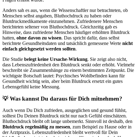
Anders sah es aus, wenn die Wissenschaftler nur betrachteten, ob
Menschen selbst angaben, Bluthochdruck zu haben oder
Blutdruckmedikamente einzunehmen. Zufriedenere Menschen
berichteten seltener von Bluthochdruck. Gleichzeitig gab es
Hinweise, dass zufriedene Menschen häufiger erhöhten Blutdruck
hatten,
ohne davon zu wissen
. Das spricht dafür, dass selbst
berichtete Gesundheitsdaten und tatsächlich gemessene Werte
nicht
einfach gleichgesetzt werden sollten
.
Die Studie
belegt keine Ursache-Wirkung
. Sie zeigt also nicht,
dass Lebenszufriedenheit den Blutdruck senkt oder erhöht. Vielmehr
beschreibt sie Zusammenhänge zu einem bestimmten Zeitpunkt. Die
wichtigste Botschaft lautet: Psychisches Wohlbefinden kann für
Gesundheit wichtig sein, aber beim Blutdruck ersetzt ein gutes
Lebensgefühl keine Messung.
💡 Was kannst Du daraus für Dich mitnehmen?
Auch wenn Du Dich zufrieden, ausgeglichen und gesund fühlst,
solltest Du Deinen Blutdruck nicht nur nach Gefühl einschätzen.
Bluthochdruck bleibt oft lange unbemerkt. Sinnvoll ist deshalb, den
Blutdruck regelmäßig zu messen
, zum Beispiel zu Hause oder in
der Arztpraxis. Lebenszufriedenheit bleibt wertvoll für Dein